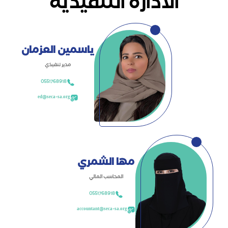
الادارة التنفيذية
ياسمين العزمان
مدير تنفيذي
0551768918
ed@seca-sa.org
مها الشمري
المحاسب المالي
0551768918
accountant@seca-sa.org