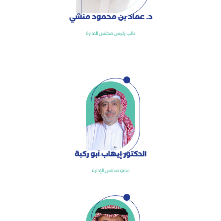
د. عماد بن محمود منشي
نائب رئيس مجلس الادارة
الدكتور إيهاب أبو ركبة
عضو مجلس الإدارة