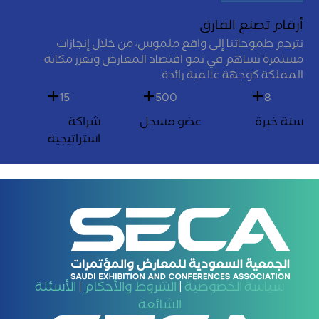
أرقام تصنع الفارق
نترجم طموحاتنا إلى واقع ملموس، من خلال إنجازات
مستمرة تساهم في نمو اقتصاد المعارض وتعزز مكانة
المملكة كوجهة عالمية رائدة.
+
+
+
15
500
8
سنة خبرة
عضو مسجل
شراكة
استراتيجية
سياسة الخصوصية
الشروط والأحكام
الأسئلة
|
|
الشائعة